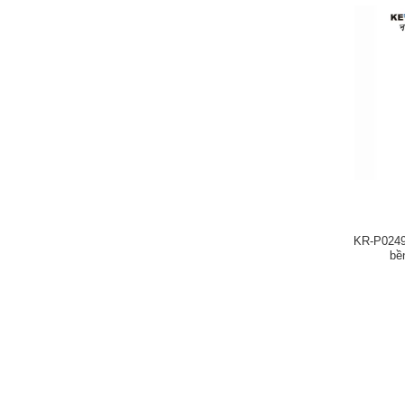
KR-P0249
bề