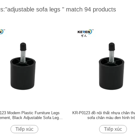
s:
"adjustable sofa legs "
match 94 products
23 Modern Plastic Furniture Legs
KR-P0123 đồ nội thất nhựa chân th
ement, Black Adjustable Sofa Legs
sofa chân màu đen hình tr
m dịch: Chân đồ nhựa hiện đại thay
thế, màu đen)
Tiếp xúc
Tiếp xúc