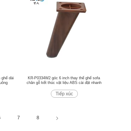
 ghế dài
KR-P0334W2 góc 6 inch thay thế ghế sofa
vuông
chân gỗ kết thúc vật liệu ABS cài đặt nhanh
Tiếp xúc
6
7
8