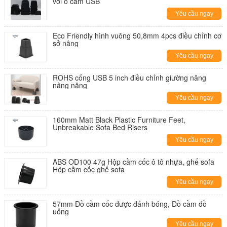
với ổ cắm USB
Yêu cầu ngay
Eco Friendly hình vuông 50,8mm 4pcs điều chỉnh cơ
sở nâng
Yêu cầu ngay
ROHS cổng USB 5 inch điều chỉnh giường nâng
nâng nặng
Yêu cầu ngay
160mm Matt Black Plastic Furniture Feet,
Unbreakable Sofa Bed Risers
Yêu cầu ngay
ABS OD100 47g Hộp cầm cốc ô tô nhựa, ghế sofa
Hộp cầm cốc ghế sofa
Yêu cầu ngay
57mm Đồ cầm cốc được đánh bóng, Đồ cầm đồ
uống
Yêu cầu ngay