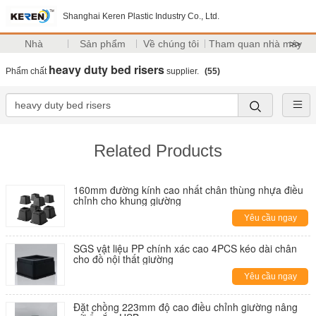
Shanghai Keren Plastic Industry Co., Ltd.
Nhà
Sản phẩm
Về chúng tôi
Tham quan nhà máy
>>
heavy duty bed risers
Phẩm chất
supplier.
(55)
Related Products
160mm đường kính cao nhất chân thùng nhựa điều
chỉnh cho khung giường
Yêu cầu ngay
SGS vật liệu PP chính xác cao 4PCS kéo dài chân
cho đồ nội thất giường
Yêu cầu ngay
Đặt chồng 223mm độ cao điều chỉnh giường nâng