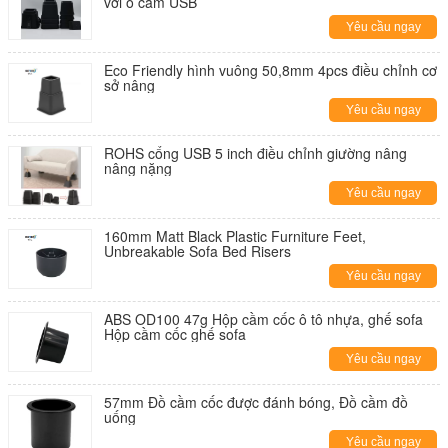
với ổ cắm USB
Yêu cầu ngay
Eco Friendly hình vuông 50,8mm 4pcs điều chỉnh cơ
sở nâng
Yêu cầu ngay
ROHS cổng USB 5 inch điều chỉnh giường nâng
nâng nặng
Yêu cầu ngay
160mm Matt Black Plastic Furniture Feet,
Unbreakable Sofa Bed Risers
Yêu cầu ngay
ABS OD100 47g Hộp cầm cốc ô tô nhựa, ghế sofa
Hộp cầm cốc ghế sofa
Yêu cầu ngay
57mm Đồ cầm cốc được đánh bóng, Đồ cầm đồ
uống
Yêu cầu ngay