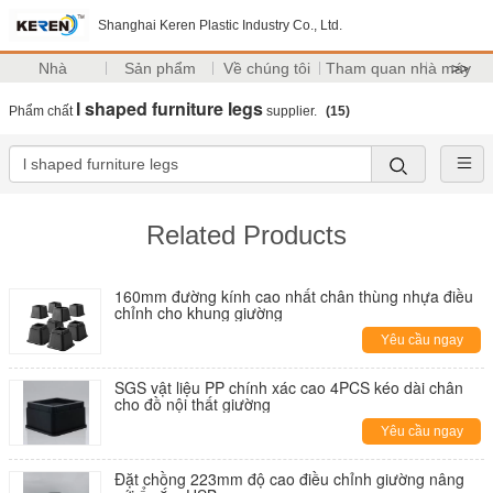
Shanghai Keren Plastic Industry Co., Ltd.
Nhà
Sản phẩm
Về chúng tôi
Tham quan nhà máy
>>
l shaped furniture legs
Phẩm chất
supplier.
(15)
Related Products
160mm đường kính cao nhất chân thùng nhựa điều
chỉnh cho khung giường
Yêu cầu ngay
SGS vật liệu PP chính xác cao 4PCS kéo dài chân
cho đồ nội thất giường
Yêu cầu ngay
Đặt chồng 223mm độ cao điều chỉnh giường nâng