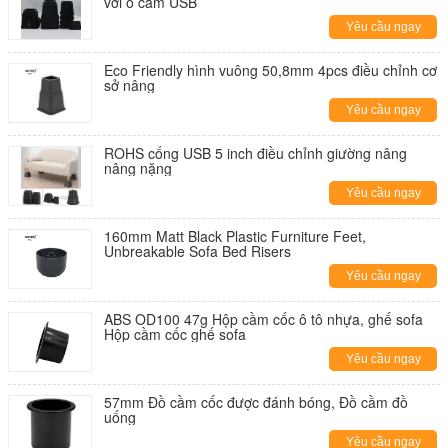
với ổ cắm USB
Yêu cầu ngay
Eco Friendly hình vuông 50,8mm 4pcs điều chỉnh cơ
sở nâng
Yêu cầu ngay
ROHS cổng USB 5 inch điều chỉnh giường nâng
nâng nặng
Yêu cầu ngay
160mm Matt Black Plastic Furniture Feet,
Unbreakable Sofa Bed Risers
Yêu cầu ngay
ABS OD100 47g Hộp cầm cốc ô tô nhựa, ghế sofa
Hộp cầm cốc ghế sofa
Yêu cầu ngay
57mm Đồ cầm cốc được đánh bóng, Đồ cầm đồ
uống
Yêu cầu ngay