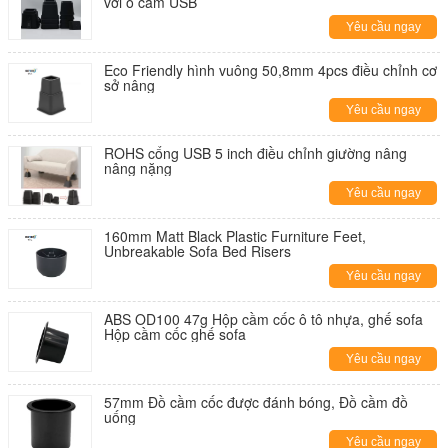
với ổ cắm USB
Yêu cầu ngay
Eco Friendly hình vuông 50,8mm 4pcs điều chỉnh cơ
sở nâng
Yêu cầu ngay
ROHS cổng USB 5 inch điều chỉnh giường nâng
nâng nặng
Yêu cầu ngay
160mm Matt Black Plastic Furniture Feet,
Unbreakable Sofa Bed Risers
Yêu cầu ngay
ABS OD100 47g Hộp cầm cốc ô tô nhựa, ghế sofa
Hộp cầm cốc ghế sofa
Yêu cầu ngay
57mm Đồ cầm cốc được đánh bóng, Đồ cầm đồ
uống
Yêu cầu ngay