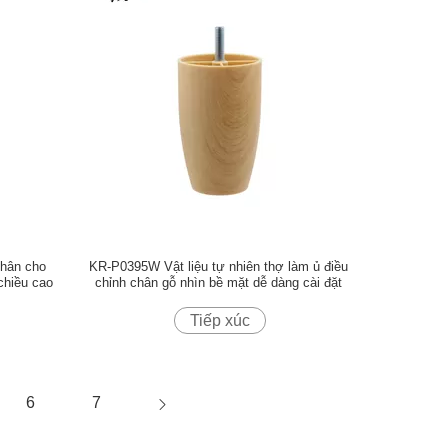
chân cho
KR-P0395W Vật liệu tự nhiên thợ làm ủ điều
chiều cao
chỉnh chân gỗ nhìn bề mặt dễ dàng cài đặt
Tiếp xúc
6
7